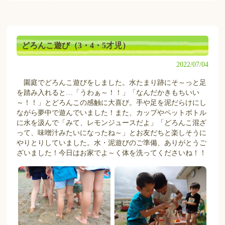
どろんこ遊び（3・4・5才児）
2022/07/04
園庭でどろんこ遊びをしました。水たまり跡にそ～っと足
を踏み入れると…「うわぁ～！！」「なんだかきもちいい
～！！」とどろんこの感触に大喜び。手や足を泥だらけにし
ながら夢中で遊んでいました！また、カップやペットボトル
に水を汲んで「みて、レモンジュースだよ」「どろんこ混ざ
って、味噌汁みたいになったね～」とお友だちと楽しそうに
やりとりしていました。水・泥遊びのご準備、ありがとうご
ざいました！今日はお家でよ～く体を洗ってくださいね！！