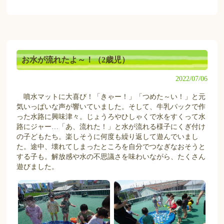
お水が流れたよ～！（2歳児）
2022/07/06
噴水マットに大喜び！「きゃー！」「つめた～い！」と元
気いっぱいな声が響いていました。そして、牛乳パックで作
った水路に興味津々。じょうろやひしゃくで水をすくって水
路にジャー…「あ、流れた！」と水が流れる様子にくぎ付け
の子どもたち。楽しそうに何度も繰り返して遊んでいまし
た。途中、壊れてしまったところを自分でつなぎなおそうと
する子も。解放感や水の不思議さを味わいながら、たくさん
遊びました。