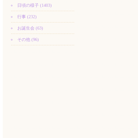
日頃の様子 (1403)
行事 (232)
お誕生会 (63)
その他 (96)