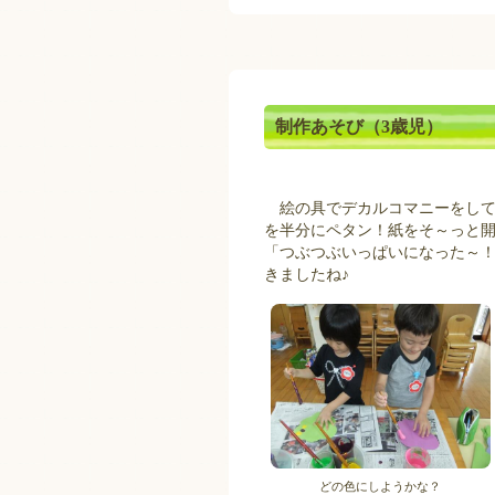
制作あそび（3歳児）
絵の具でデカルコマニーをして
を半分にペタン！紙をそ～っと
「つぶつぶいっぱいになった～
きましたね♪
どの色にしようかな？