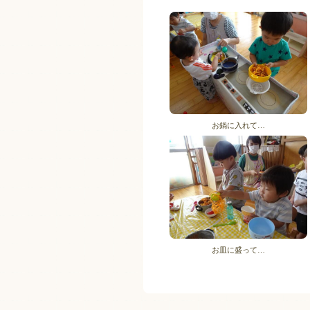
お鍋に入れて…
お皿に盛って…