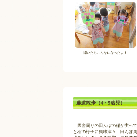
開いたらこんなになったよ！
農道散歩（4・5歳児）
園舎周りの田んぼの稲が実って
と稲の様子に興味津々！田んぼ