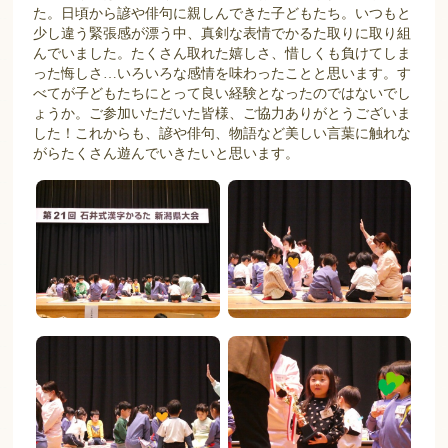
た。日頃から諺や俳句に親しんできた子どもたち。いつもと
少し違う緊張感が漂う中、真剣な表情でかるた取りに取り組
んでいました。たくさん取れた嬉しさ、惜しくも負けてしま
った悔しさ…いろいろな感情を味わったことと思います。す
べてが子どもたちにとって良い経験となったのではないでし
ょうか。ご参加いただいた皆様、ご協力ありがとうございま
した！これからも、諺や俳句、物語など美しい言葉に触れな
がらたくさん遊んでいきたいと思います。