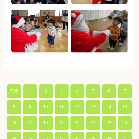
TOP
1
2
3
4
5
6
7
8
9
10
11
12
13
14
15
16
17
18
19
20
21
22
23
24
25
26
27
28
29
30
31