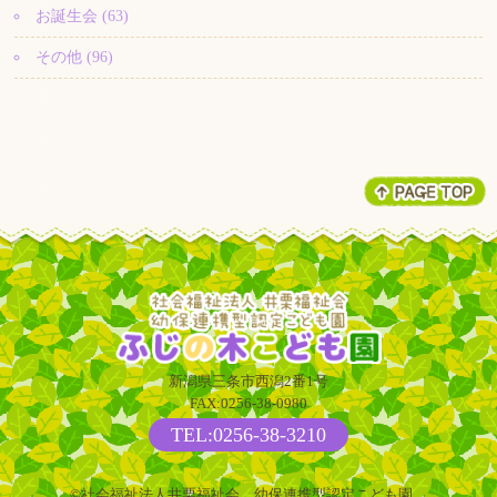
お誕生会 (63)
その他 (96)
新潟県三条市西潟2番1号
FAX:0256-38-0980
TEL:0256-38-3210
©社会福祉法人井栗福祉会 幼保連携型認定こども園