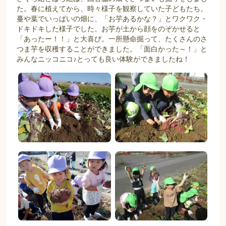
た。春に植えてから、時々様子を観察していた子どもたち。
蔓や葉でいっぱいの畑に、「お芋あるかな？」とワクワク・
ドキドキした様子でした。お芋が土から顔をのぞかせると
「あったー！！」と大喜び。一所懸命掘って、たくさんのさ
つま芋を収穫することができました。「面白かった～！」と
みんなニッコニコ♪とっても良い体験ができましたね！