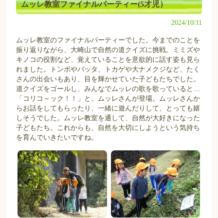
ムッレ教室ファイナルパーティー(5才児）
2024/10/11
ムッレ教室のファイナルパーティーでした。今までのことを
振り返りながら、大崎山で自然の道クイズに挑戦。ミミズや
キノコの役割など、覚えていることを意欲的に話す姿も見ら
れました。トンボやバッタ、トカゲや大ナメクジなど、たく
さんの出会いもあり、目を輝かせていた子どもたちでした。
道クイズをゴールし、みんなでムッレの歌を歌っていると…
「コリコ～ック！！」と、ムッレさんが登場。ムッレさんか
らお話をしてもらったり、一緒に遊んだりして、とっても嬉
しそうでした。ムッレ教室を通して、自然が大好きになった
子どもたち。これからも、自然を大切にしようという気持ち
を育んでいきたいですね。