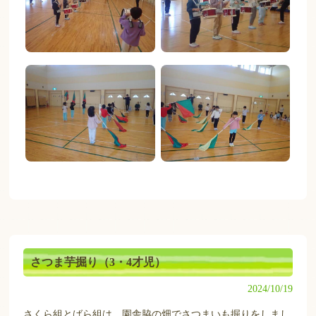
さつま芋掘り（3・4才児）
2024/10/19
さくら組とばら組は、園舎脇の畑でさつまいも掘りをしまし