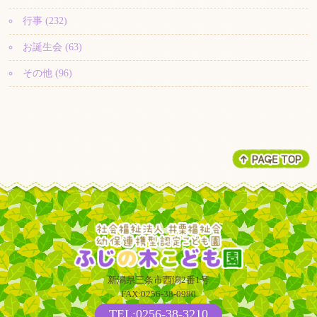
行事 (232)
お誕生会 (63)
その他 (96)
新潟県三条市西潟2番1号
FAX:0256-38-0980
TEL:0256-38-3210